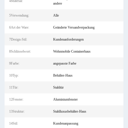
4Material:
andere
5Verwendung:
Alle
6Art der Ware:
Geänderte Versandverpackung
7Design-Stil:
Kundenanforderungen
8Schlüsselwort:
Wohnmobile Containerhaus
9Farbe:
angepasste Farbe
10Typ:
Behälter-Haus
11Tür:
Stahltür
12Fenster:
Aluminiumfenster
13Struktur:
Stahlluxusbehälter-Haus
14Stil:
Kundenanpassung