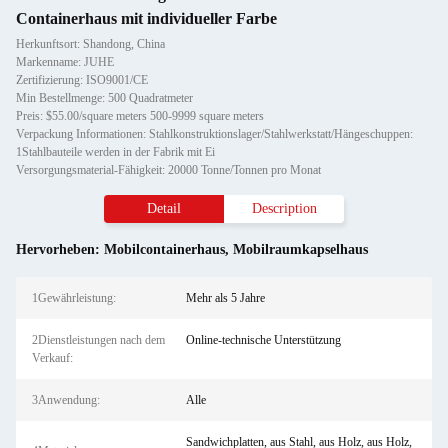
Containerhaus mit individueller Farbe
Herkunftsort: Shandong, China
Markenname: JUHE
Zertifizierung: ISO9001/CE
Min Bestellmenge: 500 Quadratmeter
Preis: $55.00/square meters 500-9999 square meters
Verpackung Informationen: Stahlkonstruktionslager/Stahlwerkstatt/Hängeschuppen:
1Stahlbauteile werden in der Fabrik mit Ei
Versorgungsmaterial-Fähigkeit: 20000 Tonne/Tonnen pro Monat
Detail
Description
Hervorheben:
Mobilcontainerhaus
,
Mobilraumkapselhaus
1Gewährleistung:
Mehr als 5 Jahre
2Dienstleistungen nach dem
Online-technische Unterstützung
Verkauf:
3Anwendung:
Alle
Sandwichplatten, aus Stahl, aus Holz, aus Holz,