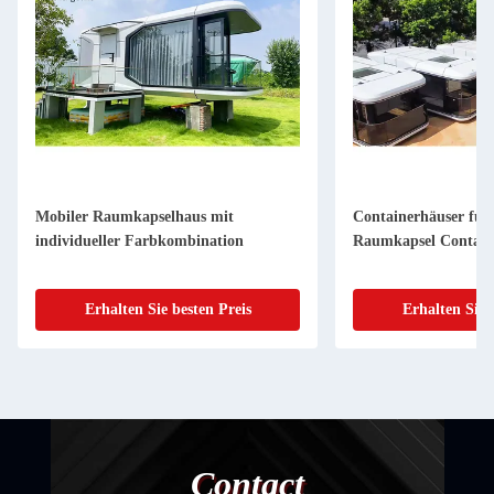
Mobiler Raumkapselhaus mit
Containerhäuser fü
individueller Farbkombination
Raumkapsel Contain
Erhalten Sie besten Preis
Erhalten Sie 
Contact