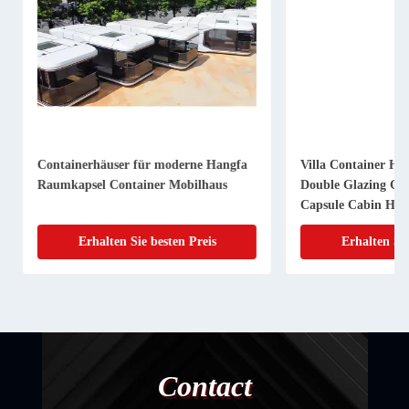
Containerhäuser für moderne Hangfa
Villa Container Hou
Raumkapsel Container Mobilhaus
Double Glazing Glas
Capsule Cabin Hotel 
einer kleinen Wohnu
Erhalten Sie besten Preis
Erhalten Sie 
von Villa Container.
Contact