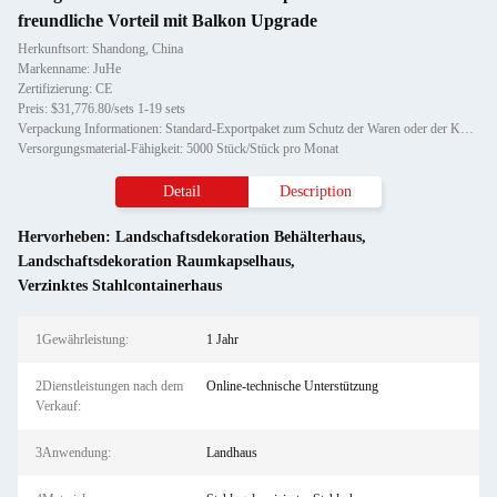
freundliche Vorteil mit Balkon Upgrade
Herkunftsort: Shandong, China
Markenname: JuHe
Zertifizierung: CE
Preis: $31,776.80/sets 1-19 sets
Verpackung Informationen: Standard-Exportpaket zum Schutz der Waren oder der Kundenanforderungen
Versorgungsmaterial-Fähigkeit: 5000 Stück/Stück pro Monat
Detail
Description
Hervorheben:
Landschaftsdekoration Behälterhaus
,
Landschaftsdekoration Raumkapselhaus
,
Verzinktes Stahlcontainerhaus
1Gewährleistung:
1 Jahr
2Dienstleistungen nach dem
Online-technische Unterstützung
Verkauf:
3Anwendung:
Landhaus