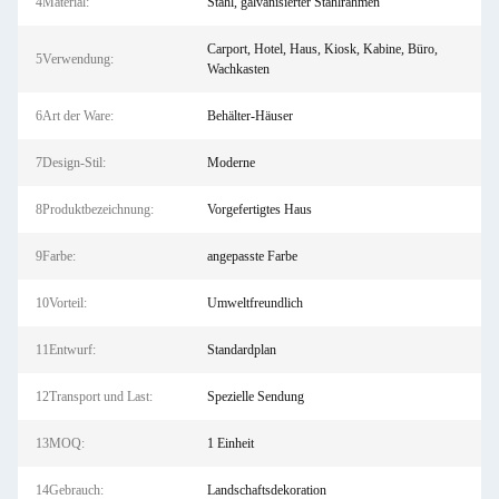
4Material:
Stahl, galvanisierter Stahlrahmen
Carport, Hotel, Haus, Kiosk, Kabine, Büro,
5Verwendung:
Wachkasten
6Art der Ware:
Behälter-Häuser
7Design-Stil:
Moderne
8Produktbezeichnung:
Vorgefertigtes Haus
9Farbe:
angepasste Farbe
10Vorteil:
Umweltfreundlich
11Entwurf:
Standardplan
12Transport und Last:
Spezielle Sendung
13MOQ:
1 Einheit
14Gebrauch:
Landschaftsdekoration