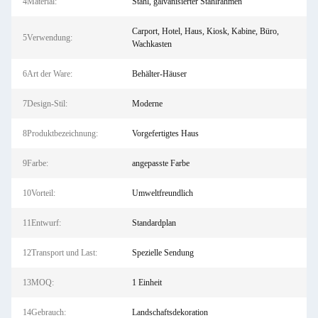
4Material:
Stahl, galvanisierter Stahlrahmen
Carport, Hotel, Haus, Kiosk, Kabine, Büro,
5Verwendung:
Wachkasten
6Art der Ware:
Behälter-Häuser
7Design-Stil:
Moderne
8Produktbezeichnung:
Vorgefertigtes Haus
9Farbe:
angepasste Farbe
10Vorteil:
Umweltfreundlich
11Entwurf:
Standardplan
12Transport und Last:
Spezielle Sendung
13MOQ:
1 Einheit
14Gebrauch:
Landschaftsdekoration