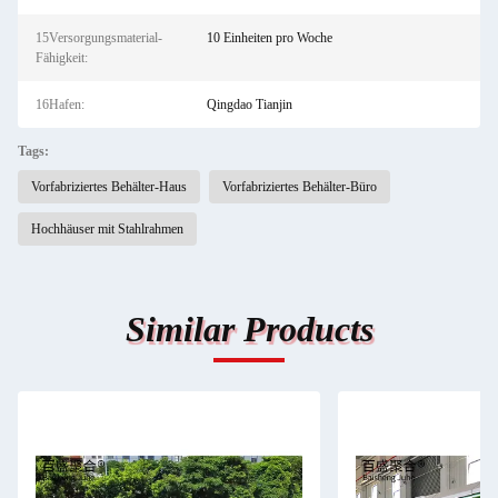
15Versorgungsmaterial-
10 Einheiten pro Woche
Fähigkeit:
16Hafen:
Qingdao Tianjin
Tags:
Vorfabriziertes Behälter-Haus
Vorfabriziertes Behälter-Büro
Hochhäuser mit Stahlrahmen
Similar Products