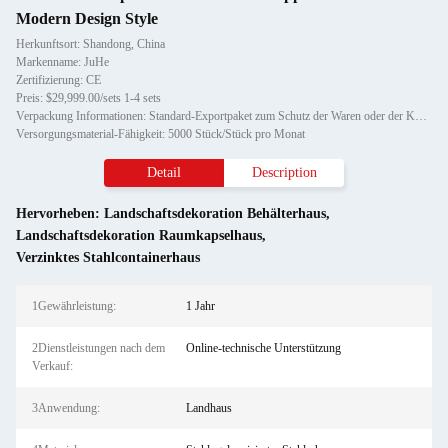
Modern Design Style
Herkunftsort: Shandong, China
Markenname: JuHe
Zertifizierung: CE
Preis: $29,999.00/sets 1-4 sets
Verpackung Informationen: Standard-Exportpaket zum Schutz der Waren oder der Kundenanforderungen
Versorgungsmaterial-Fähigkeit: 5000 Stück/Stück pro Monat
Detail
Description
Hervorheben:
Landschaftsdekoration Behälterhaus
,
Landschaftsdekoration Raumkapselhaus
,
Verzinktes Stahlcontainerhaus
1Gewährleistung:
1 Jahr
2Dienstleistungen nach dem
Online-technische Unterstützung
Verkauf:
3Anwendung:
Landhaus