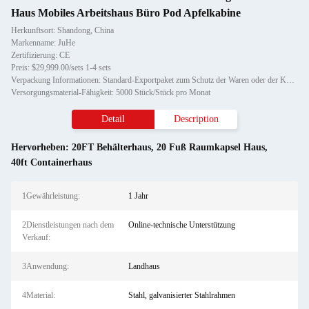
Haus Mobiles Arbeitshaus Büro Pod Apfelkabine
Herkunftsort: Shandong, China
Markenname: JuHe
Zertifizierung: CE
Preis: $29,999.00/sets 1-4 sets
Verpackung Informationen: Standard-Exportpaket zum Schutz der Waren oder der Kundenanforderungen
Versorgungsmaterial-Fähigkeit: 5000 Stück/Stück pro Monat
Detail
Description
Hervorheben:
20FT Behälterhaus
,
20 Fuß Raumkapsel Haus
,
40ft Containerhaus
1Gewährleistung:
1 Jahr
2Dienstleistungen nach dem
Online-technische Unterstützung
Verkauf:
3Anwendung:
Landhaus
4Material:
Stahl, galvanisierter Stahlrahmen