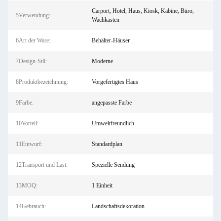
Carport, Hotel, Haus, Kiosk, Kabine, Büro,
5Verwendung:
Wachkasten
6Art der Ware:
Behälter-Häuser
7Design-Stil:
Moderne
8Produktbezeichnung:
Vorgefertigtes Haus
9Farbe:
angepasste Farbe
10Vorteil:
Umweltfreundlich
11Entwurf:
Standardplan
12Transport und Last:
Spezielle Sendung
13MOQ:
1 Einheit
14Gebrauch:
Landschaftsdekoration