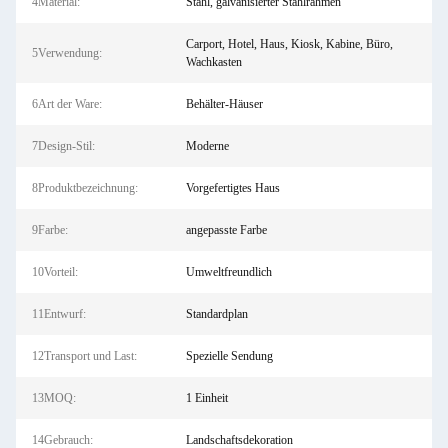
4Material:
Stahl, galvanisierter Stahlrahmen
Carport, Hotel, Haus, Kiosk, Kabine, Büro,
5Verwendung:
Wachkasten
6Art der Ware:
Behälter-Häuser
7Design-Stil:
Moderne
8Produktbezeichnung:
Vorgefertigtes Haus
9Farbe:
angepasste Farbe
10Vorteil:
Umweltfreundlich
11Entwurf:
Standardplan
12Transport und Last:
Spezielle Sendung
13MOQ:
1 Einheit
14Gebrauch:
Landschaftsdekoration