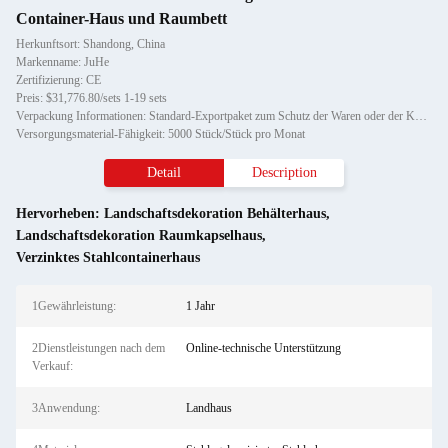
Container-Haus und Raumbett
Herkunftsort: Shandong, China
Markenname: JuHe
Zertifizierung: CE
Preis: $31,776.80/sets 1-19 sets
Verpackung Informationen: Standard-Exportpaket zum Schutz der Waren oder der Kundenanforderungen
Versorgungsmaterial-Fähigkeit: 5000 Stück/Stück pro Monat
Detail
Description
Hervorheben:
Landschaftsdekoration Behälterhaus
,
Landschaftsdekoration Raumkapselhaus
,
Verzinktes Stahlcontainerhaus
1Gewährleistung:
1 Jahr
2Dienstleistungen nach dem
Online-technische Unterstützung
Verkauf:
3Anwendung:
Landhaus