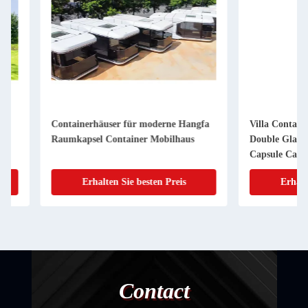
Containerhäuser für moderne Hangfa
Villa Container Hou
Raumkapsel Container Mobilhaus
Double Glazing Glas
Capsule Cabin Hotel 
einer kleinen Wohnu
Erhalten Sie besten Preis
Erhalten Sie 
von Villa Container.
Contact