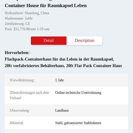
Container House für Raumkapsel Leben
Herkunftsort: Shandong, China
Markenname: JuHe
Zertifizierung: CE
Preis: $31,776.80/sets 1-19 sets
Detail
Description
Hervorheben:
Flachpack-Containerhaus für das Leben in der Raumkapsel
,
20ft vorfabriziertes Behälterhaus
,
20ft Flat Pack Container Haus
1Gewährleistung:
1 Jahr
2Dienstleistungen nach dem
Online-technische Unterstützung
Verkauf:
3Anwendung:
Landhaus
4Material:
Stahl, galvanisierter Stahlrahmen