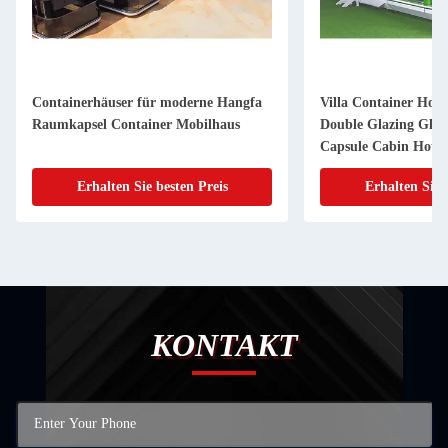
Containerhäuser für moderne Hangfa
Villa Container Hou
Raumkapsel Container Mobilhaus
Double Glazing Glas
Capsule Cabin Hotel 
einer kleinen Wohnu
Erhalten Sie besten Preis
Erhalten Sie 
von Villa Container.
KONTAKT