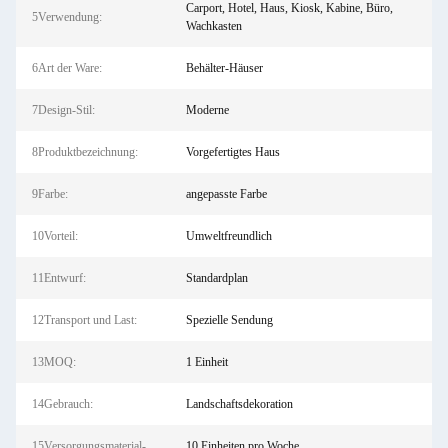
Carport, Hotel, Haus, Kiosk, Kabine, Büro,
5Verwendung:
Wachkasten
6Art der Ware:
Behälter-Häuser
7Design-Stil:
Moderne
8Produktbezeichnung:
Vorgefertigtes Haus
9Farbe:
angepasste Farbe
10Vorteil:
Umweltfreundlich
11Entwurf:
Standardplan
12Transport und Last:
Spezielle Sendung
13MOQ:
1 Einheit
14Gebrauch:
Landschaftsdekoration
15Versorgungsmaterial-
10 Einheiten pro Woche